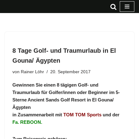
Zum
Inhalt
springen
8 Tage Golf- und Traumurlaub in El
Gouna/ Ägypten
von
Rainer Löhr
20. September 2017
Gewinnen Sie einen 8 tägigen Golf- und
Traumurlaub für Golfer/innen oder Beginner im
5-
Sterne Ancient Sands Golf Resort in El Gouna/
Ägypten
in Zusammenarbeit mit
TOM TOM Sports
und der
Fa. REBOON.
Zum Reisepreis gehören: