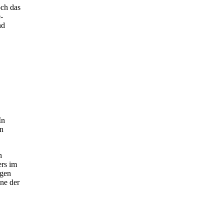
och das
-
nd
In
en
n
rs im
ngen
ne der