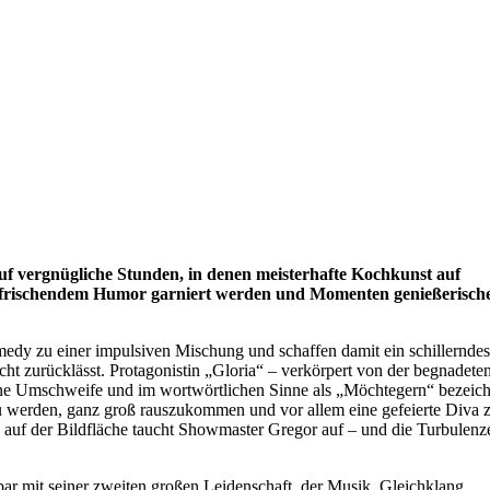
auf vergnügliche Stunden, in denen meisterhafte Kochkunst auf
rzerfrischendem Humor garniert werden und Momenten genießerisch
dy zu einer impulsiven Mischung und schaffen damit ein schillerndes
ht zurücklässt. Protagonistin „Gloria“ – verkörpert von der begnadete
ne Umschweife und im wortwörtlichen Sinne als „Möchtegern“ bezeich
zu werden, ganz groß rauszukommen und vor allem eine gefeierte Diva 
nn auf der Bildfläche taucht Showmaster Gregor auf – und die Turbulenz
ar mit seiner zweiten großen Leidenschaft, der Musik. Gleichklang,