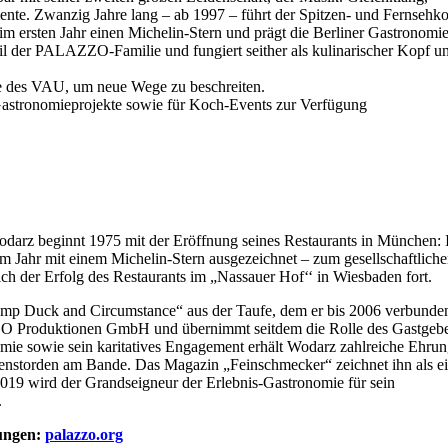
ente. Zwanzig Jahre lang – ab 1997 – führt der Spitzen- und Fernsehk
 im ersten Jahr einen Michelin-Stern und prägt die Berliner Gastronomie
 der PALAZZO-Familie und fungiert seither als kulinarischer Kopf u
e des VAU, um neue Wege zu beschreiten.
e Gastronomieprojekte sowie für Koch-Events zur Verfügung
odarz beginnt 1975 mit der Eröffnung seines Restaurants in München:
nem Jahr mit einem Michelin-Stern ausgezeichnet – zum gesellschaftlich
sich der Erfolg des Restaurants im „Nassauer Hof‘‘ in Wiesbaden fort.
omp Duck and Circumstance“ aus der Taufe, dem er bis 2006 verbunde
ZO Produktionen GmbH und übernimmt seitdem die Rolle des Gastgebe
ie sowie sein karitatives Engagement erhält Wodarz zahlreiche Ehru
enstorden am Bande. Das Magazin „Feinschmecker“ zeichnet ihn als ei
 2019 wird der Grandseigneur der Erlebnis-Gastronomie für sein
.
ungen:
palazzo.org