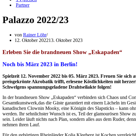
Partner
Palazzo 2022/23
von
Rainer Löhr
12. Oktober 2022
13. Oktober 2023
Erleben Sie die brandneuen Show „Eskapaden“
Noch bis März 2023 in Berlin!
Spielzeit 12. November 2022 bis 05. März 2023. Freuen Sie sich 
preisgekrönte Akrobatik trifft, erlesene Köstlichkeiten mit he
Schwelgens spannungsgeladene Drahtseilakte folgen!
In der brandneuen Show „Eskapaden“ verbinden sich Chaos und Come
Gesamtkunstwerk,das die Gäste garantiert mit einem Lächeln im Gesic
kanadischen Clownin Mooky, eine Königin des Slapsticks – kann oh
werden. Ihr sehnlichster Wunsch ist es, Teil der glamourösen Show 
sein. Leider läuft nichts nach Plan, sondern alles aus dem Ruder, de
nehmen ihren Lauf.
Für den gebürtigen Rheinländer Kolja Kleeberg ist Kochen vergleichb