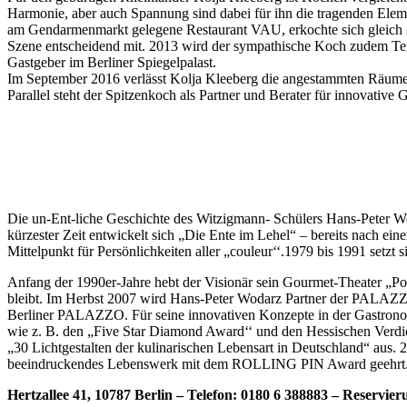
Harmonie, aber auch Spannung sind dabei für ihn die tragenden Elem
am Gendarmenmarkt gelegene Restaurant VAU,
erkochte sich gleich
Szene entscheidend mit.
2013 wird der sympathische Koch zudem Teil
Gastgeber im Berliner Spiegelpalast.
Im September 2016 verlässt Kolja Kleeberg die angestammten Räum
Parallel steht der Spitzenkoch als Partner und Berater für innovativ
Die un-Ent-liche Geschichte des Witzigmann- Schülers Hans-Peter W
kürzester Zeit entwickelt sich „Die Ente im Lehel“ – bereits nach ei
Mittelpunkt für Persönlichkeiten aller „couleur‘‘.1979 bis 1991 setzt 
Anfang der 1990er-Jahre hebt der Visionär sein Gourmet-Theater „P
bleibt. Im Herbst 2007 wird Hans-Peter Wodarz Partner der PALAZ
Berliner PALAZZO. Für seine innovativen Konzepte in der Gastronom
wie z. B. den „Five Star Diamond Award‘‘ und den Hessischen Verdi
„30 Lichtgestalten der kulinarischen Lebensart in Deutschland“ aus.
beeindruckendes Lebenswerk mit dem ROLLING PIN Award geehrt
Hertzallee 41, 10787 Berlin –
Telefon: 0180 6 388883 –
Reservier