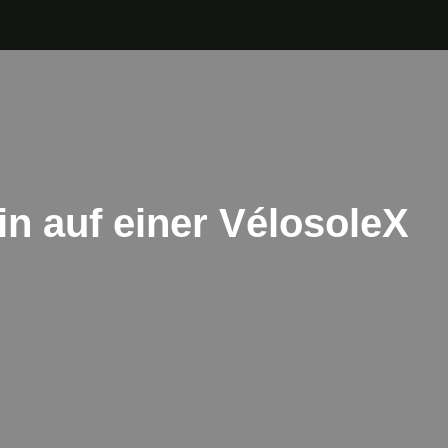
in auf einer VélosoleX