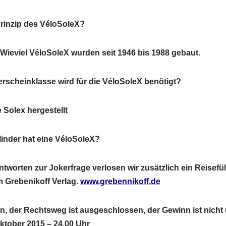
Prinzip des VéloSoleX?
 Wieviel VéloSoleX wurden seit 1946 bis 1988 gebaut.
erscheinklasse wird für die VéloSoleX benötigt?
 Solex hergestellt
linder hat eine VéloSoleX?
Antworten zur Jokerfrage verlosen wir zusätzlich ein Reisefüh
m Grebenikoff Verlag.
www.grebennikoff.de
n, der Rechtsweg ist ausgeschlossen, der Gewinn ist nicht 
tober 2015 – 24.00 Uhr