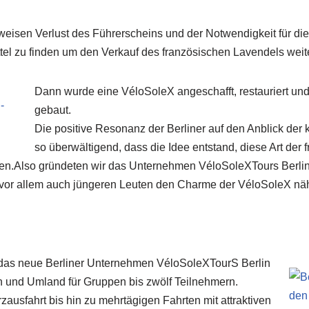
eisen Verlust des Führerscheins und der Notwendigkeit für die 
el zu finden um den Verkauf des französischen Lavendels weit
Dann wurde eine VéloSoleX angeschafft, restauriert un
gebaut.
Die positive Resonanz der Berliner auf den Anblick der
so überwältigend, dass die Idee entstand, diese Art der 
sen.Also gründeten wir das Unternehmen VéloSoleXTours Berli
vor allem auch jüngeren Leuten den Charme der VéloSoleX nä
t das neue Berliner Unternehmen VéloSoleXTourS Berlin
in und Umland für Gruppen bis zwölf Teilnehmern.
zausfahrt bis hin zu mehrtägigen Fahrten mit attraktiven