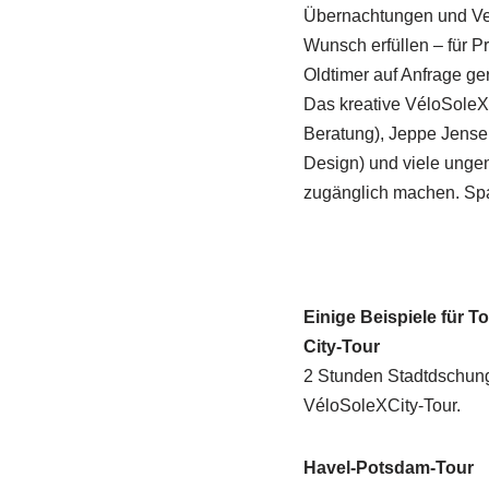
Übernachtungen und Ver
Wunsch erfüllen – für P
Oldtimer auf Anfrage ge
Das kreative VéloSoleX 
Beratung), Jeppe Jensen
Design) und viele unge
zugänglich machen. Spaß
Einige Beispiele für T
City-Tour
2 Stunden Stadtdschungel
VéloSoleXCity-Tour.
Havel-Potsdam-Tour