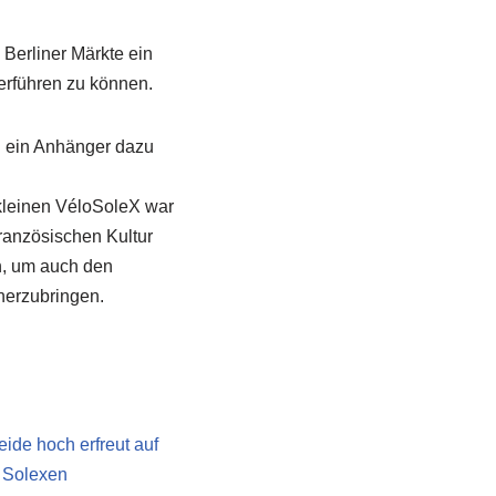
Berliner Märkte ein
erführen zu können.
d ein Anhänger dazu
 kleinen VéloSoleX war
französischen Kultur
n, um auch den
herzubringen.