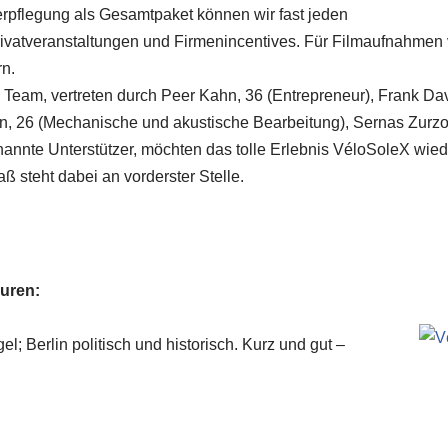
pflegung als Gesamtpaket können wir fast jeden
rivatveranstaltungen und Firmenincentives. Für Filmaufnahmen 
rn.
Team, vertreten durch Peer Kahn, 36 (Entrepreneur), Frank ­Da
, 26 (Mechanische und akustische ­Bearbeitung), Sernas Zurzo
nannte Unterstützer, möchten das tolle Erlebnis VéloSoleX wie
 steht dabei an vorderster Stelle.
ouren:
; Berlin politisch und historisch. Kurz und gut –