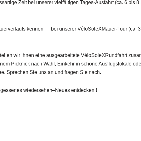
sartige Zeit bei unserer vielfältigen Tages-Ausfahrt (ca. 6 bis 8
auerverlaufs kennen — bei unserer VéloSoleXMauer-Tour (ca. 3
ellen wir Ihnen eine ausgearbeitete VéloSoleXRundfahrt zusa
einem Picknick nach Wahl, Einkehr in schöne Ausflugslokale ode
ee. Sprechen Sie uns an und fragen Sie nach.
rgessenes wiedersehen–Neues entdecken !