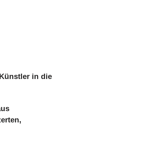
ünstler in die
aus
erten,