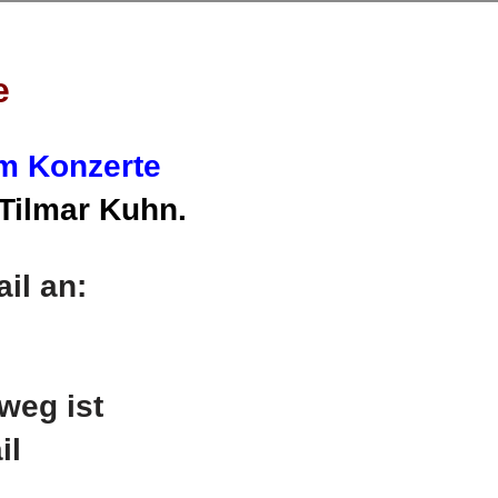
e
om Konzerte
Tilmar Kuhn.
il an:
weg ist
il