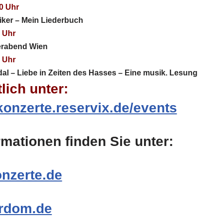
0 Uhr
ker – Mein Liederbuch
0 Uhr
erabend Wien
0 Uhr
igdal – Liebe in Zeiten des Hasses – Eine musik. Lesung
lich unter:
konzerte.reservix.de/events
rmationen finden Sie unter:
nzerte.de
rdom.de