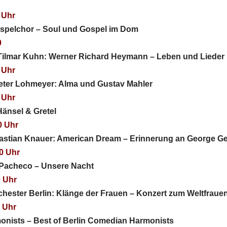
 Uhr
ospelchor – Soul und Gospel im Dom
0
 Tilmar Kuhn: Werner Richard Heymann – Leben und Lieder
 Uhr
eter Lohmeyer: Alma und Gustav Mahler
 Uhr
Hänsel & Gretel
0 Uhr
astian Knauer: American Dream – Erinnerung an George G
0 Uhr
 Pacheco – Unsere Nacht
0 Uhr
ester Berlin: Klänge der Frauen – Konzert zum Weltfraue
0 Uhr
onists – Best of Berlin Comedian Harmonists