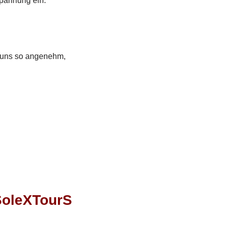
spannung ein.
 uns so angenehm,
SoleXTourS