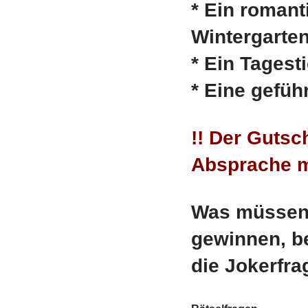
* Ein roman
Wintergarte
* Ein Tagest
* Eine gefüh
!! Der Gutsc
Absprache mi
Was müssen s
gewinnen, be
die Jokerfra