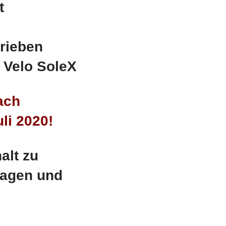
nt
trieben
r Velo SoleX
ach
li 2020!
alt zu
ragen und