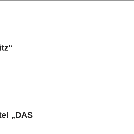
tz“
tel „DAS