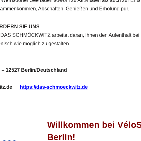
Wernsdorfer See laden sowohl zu Aktivitäten als auch zur Ent
usammenkommen, Abschalten, Genießen und Erholung pur.
RDERN SIE UNS.
DAS SCHMÖCKWITZ arbeitet daran, Ihnen den Aufenthalt bei
nisch wie möglich zu gestalten.
 – 12527 Berlin/Deutschland
tz.de
https://das-schmoeckwitz.de
Willkommen bei Vélo
Berlin!