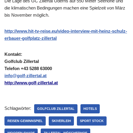
Die Lage des GC Zillertal Uderns auf 550 Meter Seehöhe und
die klimatischen Bedingungen machen eine Spielzeit von März
bis November möglich.
http://www.hit-tv-reise.eu/video-interview-mit-heinz-schulz-
erbauer-golfplatz-zillertal
Kontakt:
Golfclub Zillertal
Telefon +43 5288 63000
info@golf-zillertal.at
http://www.golf-zillertal.at
Schlagwörter:
GOLFCLUB ZILLERTAL
HOTELS
REISEN GEWINNSPIEL
SKIVERLEIH
SPORT STOCK